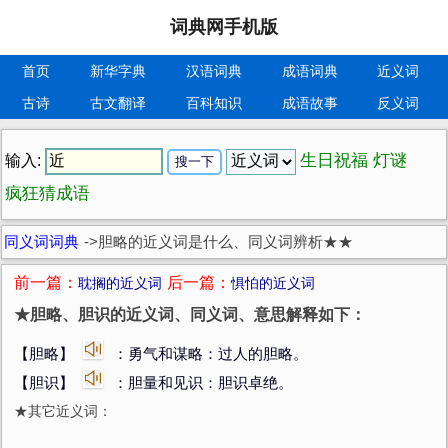
词典网手机版
首页
新华字典
汉语词典
成语词典
近义词
古诗
古文翻译
百科知识
成语故事
反义词
生日祝福
灯谜
输入:
疯狂猜成语
同义词词典
->
胆略的近义词是什么、同义词辨析★★
前一篇：
后一篇：
耽搁的近义词
惧怕的近义词
★胆略、胆识的近义词、同义词、意思解释如下：
【胆略】
：勇气和谋略：过人的胆略。
【胆识】
：胆量和见识：胆识卓绝。
★其它近义词：