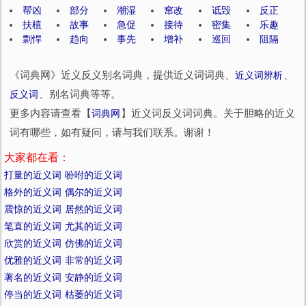
帮凶
部分
潮湿
窜改
诋毁
反正
扶植
故事
急促
接待
密集
乐趣
剽悍
趋向
事先
增补
巡回
阻隔
《词典网》近义反义别名词典，提供近义词词典、
近义词辨析
、
反义词
、别名词典等等。
更多内容请查看【
词典网
】近义词反义词词典。关于胆略的近义
词有哪些，如有疑问，请与我们联系。谢谢！
大家都在看：
打量的近义词
吩咐的近义词
格外的近义词
偶尔的近义词
震惊的近义词
居然的近义词
笔直的近义词
尤其的近义词
欣赏的近义词
仿佛的近义词
优雅的近义词
非常的近义词
著名的近义词
安静的近义词
停当的近义词
枯萎的近义词