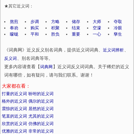
★其它近义词：
熬煎
步调
方略
储存
大师
夺取
奉劝
购买
积聚
结束
空濛
冷眼
曚昽
平和
胜负
重要
一心
孳生
《词典网》近义反义别名词典，提供近义词词典、
近义词辨析
、
反义词
、别名词典等等。
更多内容请查看【
词典网
】近义词反义词词典。关于稀烂的近义
词有哪些，如有疑问，请与我们联系。谢谢！
大家都在看：
打量的近义词
吩咐的近义词
格外的近义词
偶尔的近义词
震惊的近义词
居然的近义词
笔直的近义词
尤其的近义词
欣赏的近义词
仿佛的近义词
优雅的近义词
非常的近义词