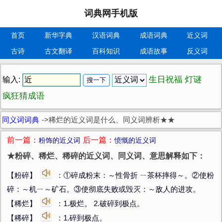
词典网手机版
首页
新华字典
汉语词典
成语词典
近义词
古诗
古文翻译
百科知识
成语故事
反义词
生日祝福
灯谜
输入:
疯狂猜成语
同义词词典
->
稀烂的近义词是什么、同义词辨析★★
前一篇：
后一篇：
粉饰的近义词
愤慨的近义词
★粉碎、稀烂、稀碎的近义词、同义词、意思解释如下：
【粉碎】
：①碎成粉末：～性骨折 ㄧ茶杯摔得～。②使粉
碎：～机ㄧ～矿石。③使彻底失败或毁灭：～敌人的进攻。
【稀烂】
：1.极烂。 2.破碎到极点。
【稀碎】
：1.碎到极点。