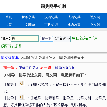
词典网手机版
首页
新华字典
汉语词典
成语词典
近义词
古诗
古文翻译
百科知识
成语故事
反义词
生日祝福
灯谜
输入:
疯狂猜成语
同义词词典
->
辅导的近义词是什么、同义词辨析★★
前一篇：
后一篇：
俯就的近义词
辅助的近义词
★辅导、指导的近义词、同义词、意思解释如下：
【辅导】
：帮助和指导：～员ㄧ课外～ㄧ～学生学习基础知
识。
【指导】
：①教导；指示引导：指导员｜指导方针｜指导思
想。②指担任教练工作的人员：艺术指导｜球队指导。