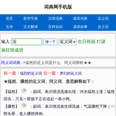
词典网手机版
首页
新华字典
汉语词典
成语词典
近义词
古诗
古文翻译
百科知识
成语故事
反义词
生日祝福
灯谜
输入:
疯狂猜成语
同义词词典
->
猛然的近义词是什么、同义词辨析★★
前一篇：
后一篇：
猛烈的近义词
梦幻的近义词
★猛然、骤然的近义词、同义词、意思解释如下：
【猛然】
：副词。表示情况迅速出现：河水猛然上涨｜猛然
回头，只见一群孩子正在追赶一条小狗。
【骤然】
：副词。表示情况发生得迅速：气温骤然下降｜一
阵头晕，老人骤然摔倒。