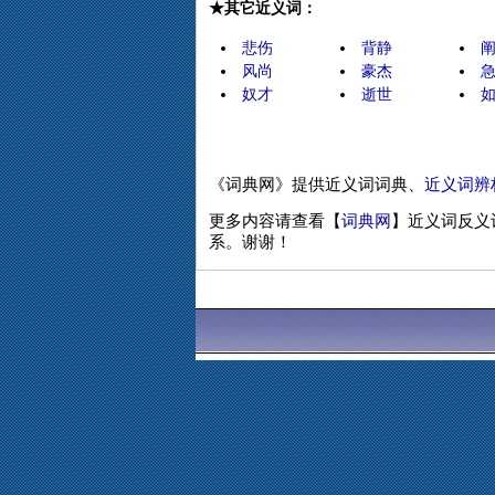
★其它近义词：
悲伤
背静
风尚
豪杰
奴才
逝世
《词典网》提供近义词词典、
近义词辨
更多内容请查看【
词典网
】近义词反义
系。谢谢！