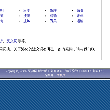
阐明
出卖
道理
防备
急速
接济
精确
来年
如何
提炼
秀美
运输
析
、
反义词
等等。
词词典。关于溶化的近义词有哪些，如有疑问，请与我们联
Copyright(C)2017 词典网·版权所有 如有疑问，请联系我们 Email:QQ邮箱 QQ:
备案号：
手机版