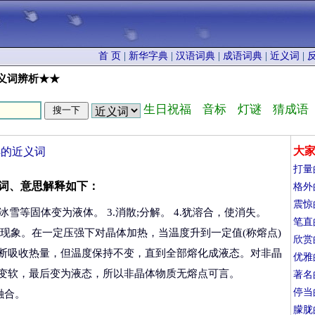
首 页
|
新华字典
|
汉语词典
|
成语词典
|
近义词
|
义词辨析★★
生日祝福
音标
灯谜
猜成语
大
解的近义词
打量
词、意思解释如下：
格外
震惊
.冰雪等固体变为液体。 3.消散;分解。 4.犹溶合，使消失。
笔直
现象。在一定压强下对晶体加热，当温度升到一定值(称熔点)
欣赏
断吸收热量，但温度保持不变，直到全部熔化成液态。对非晶
优雅
变软，最后变为液态，所以非晶体物质无熔点可言。
著名
停当
;融合。
朦胧