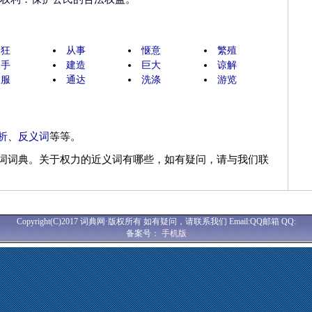
猖狂
从事
惬意
繁殖
棘手
建造
巨大
谅解
收服
通达
洗涤
游览
析
、
反义词
等等。
词词典。关于权力的近义词有哪些，如有疑问，请与我们联
Copyright(C)2017 词典网·版权所有 如有疑问，请联系我们 Email:QQ邮箱 QQ:
备案号：
手机版