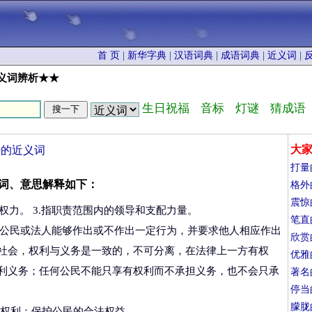
首 页
|
新华字典
|
汉语词典
|
成语词典
|
近义词
|
义词辨析★★
生日祝福
音标
灯谜
猜成语
大
势的近义词
打量
词、意思解释如下：
格外
震惊
有权力。 3.指职责范围内的领导和支配力量。
笔直
对公民或法人能够作出或不作出一定行为，并要求他人相应作出
欣赏
社会，权利与义务是一致的，不可分离，在法律上一方有权
优雅
利义务；任何公民不能只享有权利而不承担义务，也不会只承
著名
停当
朦胧
权利：保护公民的合法权益。