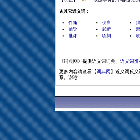
★其它近义词：
伴随
便当
辅导
武断
批评
顷刻
《词典网》提供近义词词典、
近义词辨
更多内容请查看【
词典网
】近义词反义
系。谢谢！